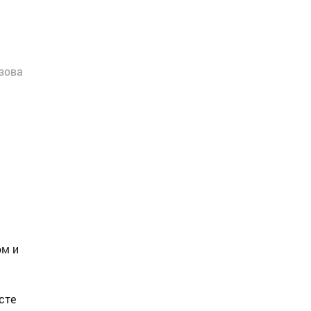
зова
ом и
сте